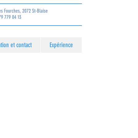
es Fourches, 2072 St-Blaise
79 779 04 13
ation et contact
Expérience